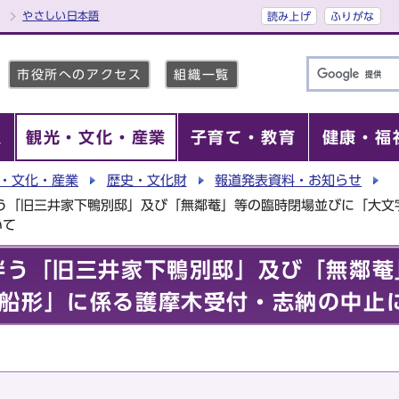
やさしい日本語
読み上げ
ふりがな
市役所へのアクセス
組織一覧
報
観光・文化・産業
子育て・教育
健康・福
・文化・産業
歴史・文化財
報道発表資料・お知らせ
伴う「旧三井家下鴨別邸」及び「無鄰菴」等の臨時閉場並びに「大文
いて
伴う「旧三井家下鴨別邸」及び「無鄰菴
船形」に係る護摩木受付・志納の中止