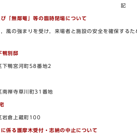
記
及び「無鄰菴」等の臨時閉場について
風の強まりを受け，来場者と施設の安全を確保するため
。
下鴨別邸
鴨宮河町58番地2
禅寺草川町31番地
宅
倉上蔵町100
」に係る護摩木受付・志納の中止について