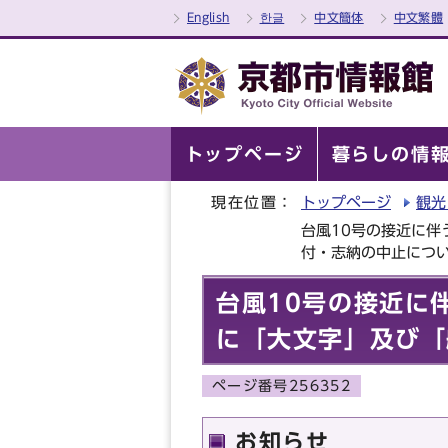
English
한글
中文簡体
中文繁體
トップページ
暮らしの情
現在位置：
トップページ
観光
台風10号の接近に
付・志納の中止につ
台風10号の接近に
に「大文字」及び「
ページ番号256352
お知らせ