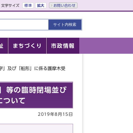
文字サイズ
標準
拡大
お問い合わせ
祉
まちづくり
市政情報
字」及び「船形」に係る護摩木受
」等の臨時閉場並び
について
2019年8月15日