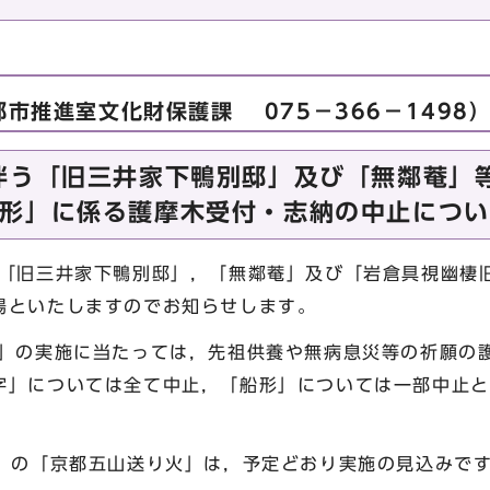
市推進室文化財保護課 075－366－1498
伴う「旧三井家下鴨別邸」及び「無鄰菴」
形」に係る護摩木受付・志納の中止につい
「旧三井家下鴨別邸」，「無鄰菴」及び「岩倉具視幽棲旧
場といたしますのでお知らせします。
の実施に当たっては，先祖供養や無病息災等の祈願の
字」については全て中止，「船形」については一部中止と
）の「京都五山送り火」は，予定どおり実施の見込みで