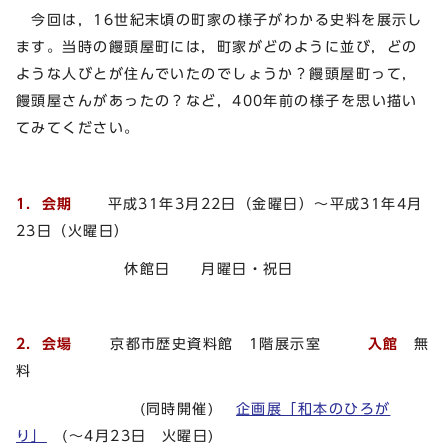
今回は，16世紀末頃の町家の様子がわかる史料を展示し
ます。当時の饅頭屋町には，町家がどのように並び，どの
ような人びとが住んでいたのでしょうか？饅頭屋町って，
饅頭屋さんがあったの？など，400年前の様子を思い描い
てみてください。
1．会期
平成31年3月22日（金曜日）～平成31年4月
23日（火曜日）
休館日 月曜日・祝日
2．会場
京都市歴史資料館 1階展示室
入館
無
料
(同時開催)
企画展「和本のひろが
り」
(～4月23日 火曜日)