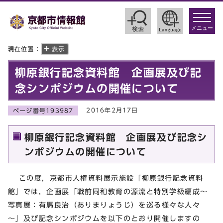
toggle
navigat
メニュー
現在位置：
表示
柳原銀行記念資料館 企画展及び記
念シンポジウムの開催について
2016年2月17日
ページ番号193987
柳原銀行記念資料館 企画展及び記念シ
ンポジウムの開催について
この度，京都市人権資料展示施設「柳原銀行記念資料
館」では，企画展「戦前同和教育の源流と特別学級編成～
写真展：有馬良治（ありまりょうじ）を巡る様々な人々
～」及び記念シンポジウムを以下のとおり開催しますの