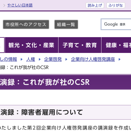
やさしい日本語
読み上げ
ふりがな
市役所へのアクセス
組織一覧
報
観光・文化・産業
子育て・教育
健康・福
しの情報
人権
企業啓発
企業向け人権啓発講座
演録：これが我が社のCSR
講演録：これが我が社のCSR
講演録：障害者雇用について
いたしました第2回企業向け人権啓発講座の講演録を作成