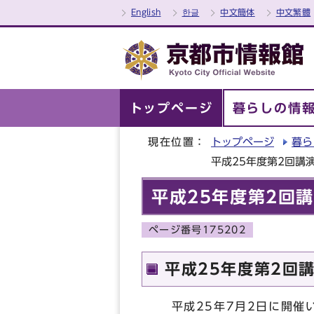
English
한글
中文簡体
中文繁體
トップページ
暮らしの情
現在位置：
トップページ
暮ら
平成25年度第2回講
平成25年度第2回
ページ番号175202
平成25年度第2回
平成25年7月2日に開催