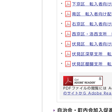
下京区 転入者向け配布
南区 転入者向け配布チ
右京区 転入者向け配布
西京区・洛西支所 転
伏見区 転入者向け配布
伏見区深草支所 転入
伏見区醍醐支所 転入
PDFファイルの閲覧には A
のサイトから Adobe R
自治会・町内会加入促