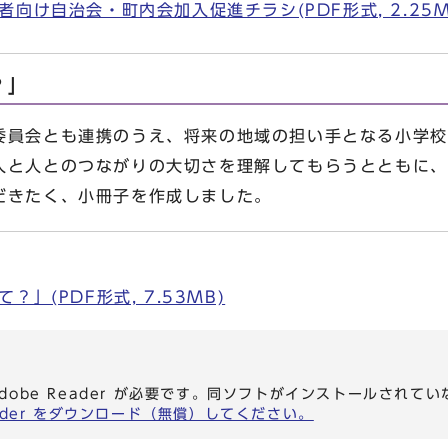
向け自治会・町内会加入促進チラシ(PDF形式, 2.25M
？」
員会とも連携のうえ、将来の地域の担い手となる小学校
人と人とのつながりの大切さを理解してもらうとともに、
だきたく、小冊子を作成しました。
」
」(PDF形式, 7.53MB)
dobe Reader が必要です。同ソフトがインストールされて
eader をダウンロード（無償）してください。