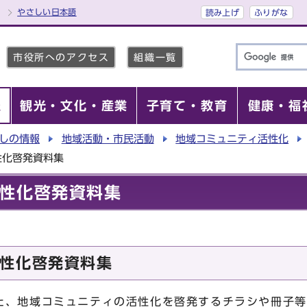
やさしい日本語
読み上げ
ふりがな
市役所へのアクセス
組織一覧
報
観光・文化・産業
子育て・教育
健康・福
しの情報
地域活動・市民活動
地域コミュニティ活性化
性化啓発資料集
性化啓発資料集
性化啓発資料集
た、地域コミュニティの活性化を啓発するチラシや冊子等