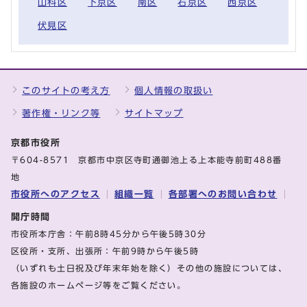
山科区
下京区
南区
右京区
西京区
伏見区
このサイトの考え方
個人情報の取扱い
著作権・リンク等
サイトマップ
京都市役所
〒604-8571 京都市中京区寺町通御池上る上本能寺前町488番
地
市役所へのアクセス
組織一覧
各部署へのお問い合わせ
開庁時間
市役所本庁舎：午前8時45分から午後5時30分
区役所・支所、出張所：午前9時から午後5時
（いずれも土日祝及び年末年始を除く）その他の施設については、
各施設のホームページ等をご覧ください。