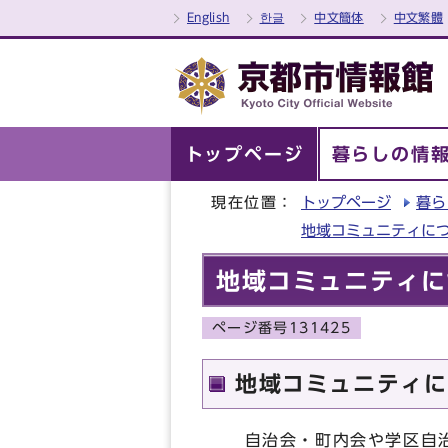
English
한글
中文簡体
中文繁體
トップページ
暮らしの情
現在位置：
トップページ
暮ら
地域コミュニティに
地域コミュニティに
ページ番号131425
地域コミュニティに
自治会・町内会や学区自治