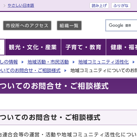
やさしい日本語
読み上げ
ふりがな
市役所へのアクセス
組織一覧
報
観光・文化・産業
子育て・教育
健康・福
しの情報
地域活動・市民活動
地域コミュニティ活性化
ついてのお問合せ・ご相談様式
地域コミュニティについてのお
ついてのお問合せ・ご相談様式
ついてのお問合せ・ご相談様式
連合会等の運営・活動や地域コミュニティ活性化につい