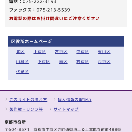
電話：
075-222-3193
ファックス：
075-213-5539
お電話の際はお掛け間違いにご注意ください
区役所ホームページ
北区
上京区
左京区
中京区
東山区
山科区
下京区
南区
右京区
西京区
伏見区
このサイトの考え方
個人情報の取扱い
著作権・リンク等
サイトマップ
京都市役所
〒604-8571 京都市中京区寺町通御池上る上本能寺前町488番