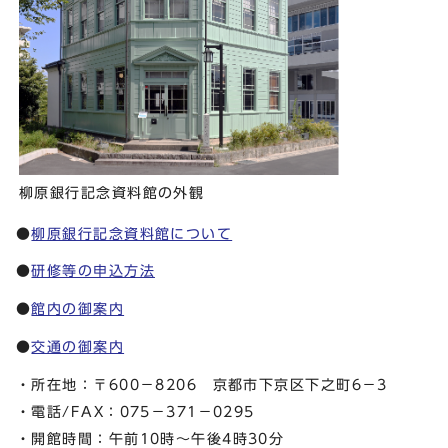
柳原銀行記念資料館の外観
●
柳原銀行記念資料館について
●
研修等の申込方法
●
館内の御案内
●
交通の御案内
・所在地：〒600－8206 京都市下京区下之町6－3
・電話/FAX：075－371－0295
・開館時間：午前10時～午後4時30分