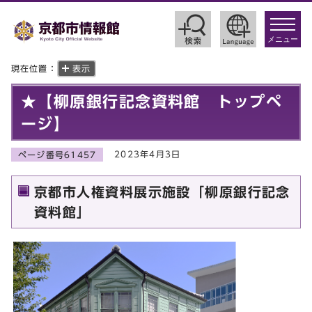
toggle
navigat
メニュー
現在位置：
表示
★【柳原銀行記念資料館 トップペ
ージ】
2023年4月3日
ページ番号61457
京都市人権資料展示施設「柳原銀行記念
資料館」