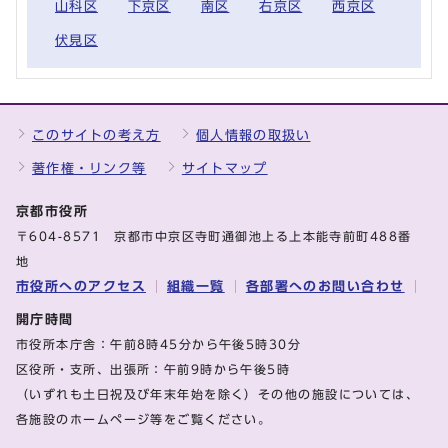
山科区
下京区
南区
右京区
西京区
伏見区
このサイトの考え方
個人情報の取扱い
著作権・リンク等
サイトマップ
京都市役所
〒604-8571 京都市中京区寺町通御池上る上本能寺前町488番
地
市役所へのアクセス
組織一覧
各部署へのお問い合わせ
開庁時間
市役所本庁舎：午前8時45分から午後5時30分
区役所・支所、出張所：午前9時から午後5時
（いずれも土日祝及び年末年始を除く）その他の施設については、
各施設のホームページ等をご覧ください。