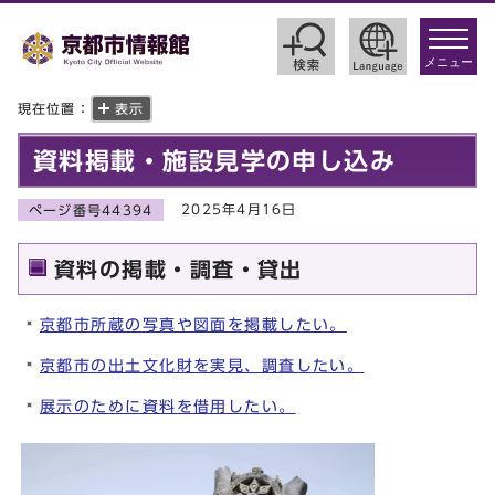
toggle
navigat
メニュー
現在位置：
表示
資料掲載・施設見学の申し込み
2025年4月16日
ページ番号44394
資料の掲載・調査・貸出
京都市所蔵の写真や図面を掲載したい。
京都市の出土文化財を実見、調査したい。
展示のために資料を借用したい。