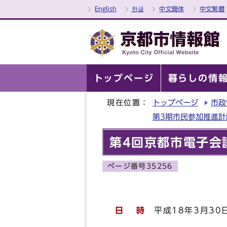
English
한글
中文簡体
中文繁體
トップページ
暮らしの情
現在位置：
トップページ
市政
第3期市民参加推進
第4回京都市電子会
ページ番号35256
日 時
平成18年3月30