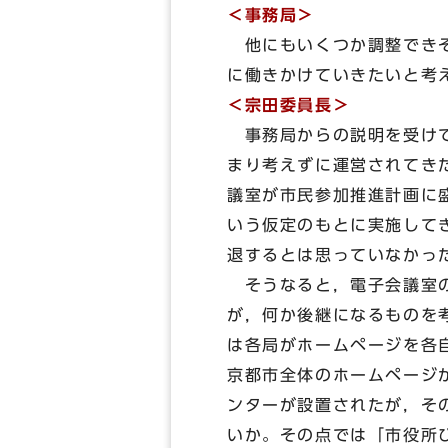
＜事務局＞
他にもいくつか調整できそ
に働きかけていきたいと考
＜宗田委員長＞
事務局からの説明を受けて
まり考えずに運営されてきた
議室が市民参加推進計画に
いう仮定のもとに実施して
退するとは思っていなかっ
そうなると，電子会議室の
が，何か後継になるものを
は各局がホームページを各
京都市全体のホームページ
ンターが設置されたが，そ
いか。その点では「市役所