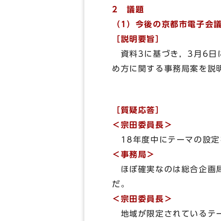
2 議題
（1）今後の京都市電子会
［説明要旨］
資料3に基づき，3月6日
め方に関する事務局案を説
［質疑応答］
＜宗田委員長＞
18年度中にテーマの設定
＜事務局＞
ほぼ確実なのは総合企画局
だ。
＜宗田委員長＞
地域が限定されているテー