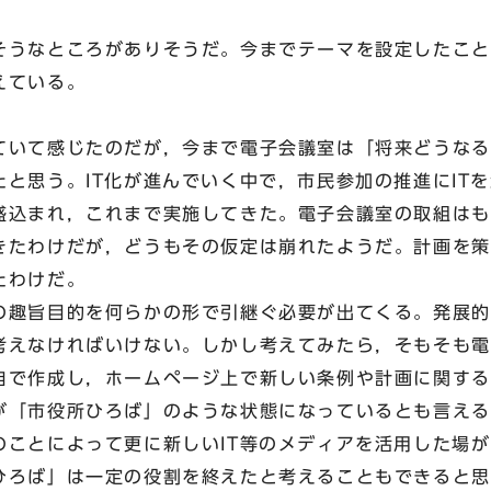
うなところがありそうだ。今までテーマを設定したこと
えている。
いて感じたのだが，今まで電子会議室は「将来どうなる
と思う。IT化が進んでいく中で，市民参加の推進にIT
盛込まれ，これまで実施してきた。電子会議室の取組はも
きたわけだが，どうもその仮定は崩れたようだ。計画を策
たわけだ。
趣旨目的を何らかの形で引継ぐ必要が出てくる。発展的
考えなければいけない。しかし考えてみたら，そもそも電
自で作成し，ホームページ上で新しい条例や計画に関する
が「市役所ひろば」のような状態になっているとも言える
のことによって更に新しいIT等のメディアを活用した場
ひろば」は一定の役割を終えたと考えることもできると思