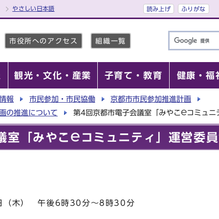
やさしい日本語
読み上げ
ふりがな
市役所へのアクセス
組織一覧
報
観光・文化・産業
子育て・教育
健康・福
情報
市民参加・市民協働
京都市市民参加推進計画
計画の推進について
第4回京都市電子会議室「みやこ℮コミュニ
議室「みやこ℮コミュニティ」運営委
日（木） 午後6時30分～8時30分