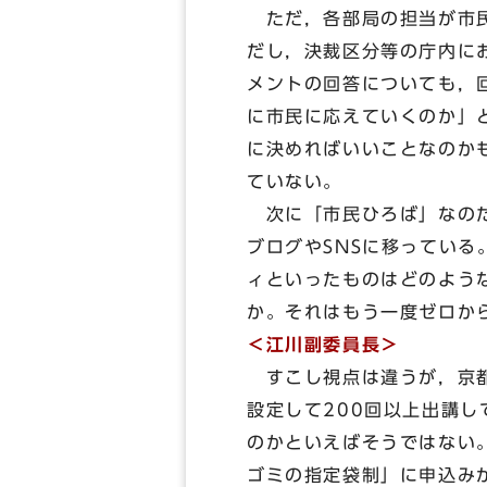
ただ，各部局の担当が市民
だし，決裁区分等の庁内に
メントの回答についても，
に市民に応えていくのか」
に決めればいいことなのか
ていない。
次に「市民ひろば」なのだ
ブログやSNSに移ってい
ィといったものはどのよう
か。それはもう一度ゼロか
＜江川副委員長＞
すこし視点は違うが，京都
設定して200回以上出講
のかといえばそうではない
ゴミの指定袋制」に申込み