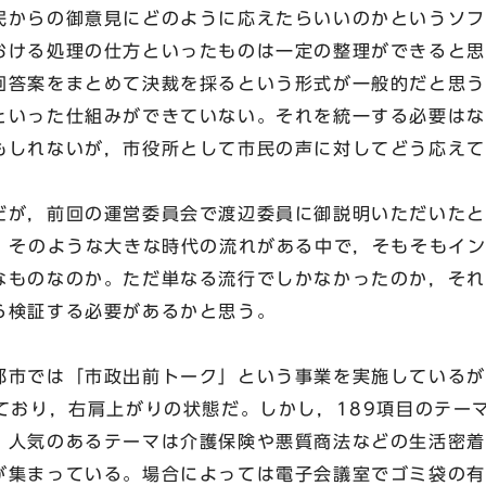
からの御意見にどのように応えたらいいのかというソフ
おける処理の仕方といったものは一定の整理ができると思
回答案をまとめて決裁を採るという形式が一般的だと思う
といった仕組みができていない。それを統一する必要はな
もしれないが，市役所として市民の声に対してどう応えて
が，前回の運営委員会で渡辺委員に御説明いただいたと
る。そのような大きな時代の流れがある中で，そもそもイ
なものなのか。ただ単なる流行でしかなかったのか，それ
ら検証する必要があるかと思う。
市では「市政出前トーク」という事業を実施しているが
しており，右肩上がりの状態だ。しかし，189項目のテー
。人気のあるテーマは介護保険や悪質商法などの生活密着
が集まっている。場合によっては電子会議室でゴミ袋の有