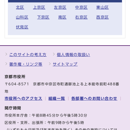
北区
上京区
左京区
中京区
東山区
山科区
下京区
南区
右京区
西京区
伏見区
このサイトの考え方
個人情報の取扱い
著作権・リンク等
サイトマップ
京都市役所
〒604-8571 京都市中京区寺町通御池上る上本能寺前町488番
地
市役所へのアクセス
組織一覧
各部署へのお問い合わせ
開庁時間
市役所本庁舎：午前8時45分から午後5時30分
区役所・支所、出張所：午前9時から午後5時
（いずれも土日祝及び年末年始を除く）その他の施設については、