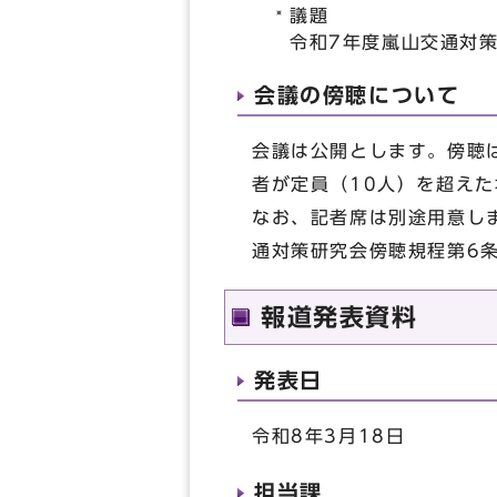
議題
令和7年度嵐山交通対
会議の傍聴について
会議は公開とします。傍聴
者が定員（10人）を超え
なお、記者席は別途用意し
通対策研究会傍聴規程第6
報道発表資料
発表日
令和8年3月18日
担当課