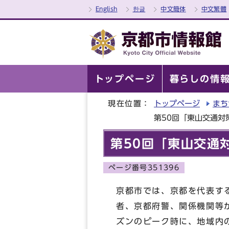
English
한글
中文簡体
中文繁體
トップページ
暮らしの情
現在位置：
トップページ
まち
第50回「東山交通対
第50回「東山交通
ページ番号351396
京都市では、京都を代表す
者、京都府警、関係機関等
ズンのピーク時に、地域内