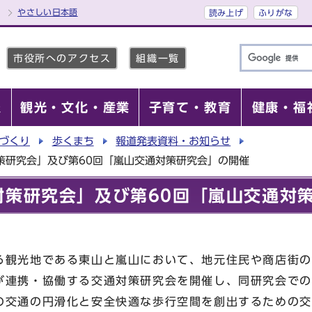
やさしい日本語
読み上げ
ふりがな
市役所へのアクセス
組織一覧
報
観光・文化・産業
子育て・教育
健康・福
づくり
歩くまち
報道発表資料・お知らせ
策研究会」及び第60回「嵐山交通対策研究会」の開催
対策研究会」及び第60回「嵐山交通対
る観光地である東山と嵐山において、地元住民や商店街の
が連携・協働する交通対策研究会を開催し、同研究会での
の交通の円滑化と安全快適な歩行空間を創出するための交