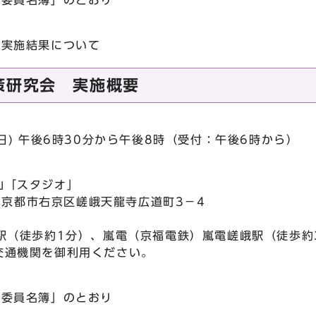
「委員名簿」のとおり
策実施結果について
策研究会 実施概要
曜日) 午後6時30分から午後8時（受付：午後6時から）
山「スタジオ」
2 京都市右京区嵯峨天龍寺広道町3－4
1
駅（徒歩約1分）、嵐電（京福電鉄）嵐電嵯峨駅（徒歩約
交通機関を御利用ください。
「委員名簿」のとおり