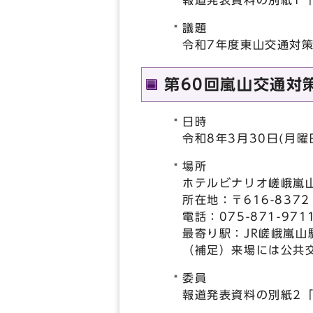
報道発表資料の別紙1
議題
令和7年度東山交通対
第60回嵐山交通対
日時
令和8年3月30日(月
場所
ホテルビナリオ嵯峨嵐
所在地：〒616-837
電話：075-871-971
最寄り駅：JR嵯峨嵐山
（補足）来場には公共
委員
報道発表資料の別紙2