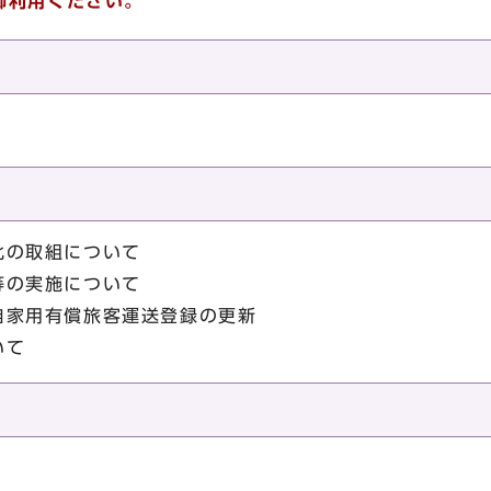
御利用ください。
化の取組について
等の実施について
自家用有償旅客運送登録の更新
いて