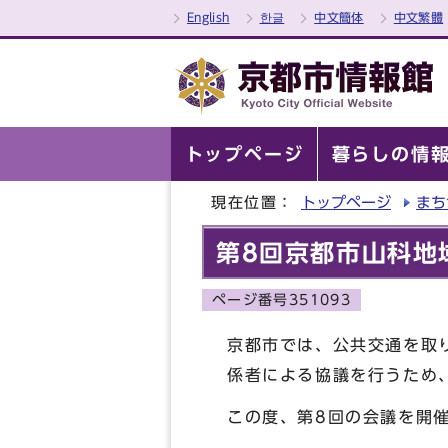
English
한글
中文簡体
中文繁體
トップページ
暮らしの情
現在位置：
トップページ
まち
第8回京都市山科地
ページ番号351093
京都市では、公共交通を取
係者による協議を行うため
この度、第8回の会議を開