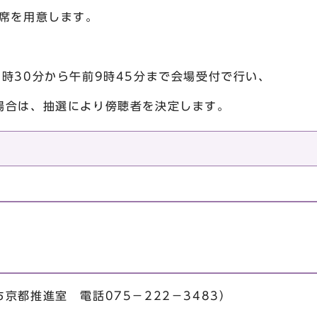
者席を用意します。
時30分から午前9時45分まで会場受付で行い、
場合は、抽選により傍聴者を決定します。
）
京都推進室 電話075－222－3483）