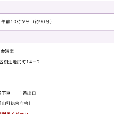
）午前10時から（約90分）
大会議室
科区椥辻池尻町14－2
駅下車 1番出口
「山科総合庁舎」