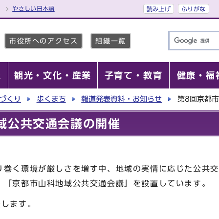
やさしい日本語
読み上げ
ふりがな
市役所へのアクセス
組織一覧
報
観光・文化・産業
子育て・教育
健康・福
づくり
歩くまち
報道発表資料・お知らせ
第8回京都
域公共交通会議の開催
り巻く環境が厳しさを増す中、地域の実情に応じた公共交
、「京都市山科地域公共交通会議」を設置しています。
催します。