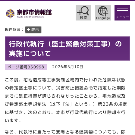
toggle
navigat
メニュー
現在位置：
表示
行政代執行（盛土緊急対策工事）の
実施について
2026年3月10日
ページ番号350998
この度、宅地造成等工事規制区域内で行われた危険な状態
の特定盛土等について、災害防止措置命令で指定した期限
までに是正措置が講じられなかったことから、宅地造成及
び特定盛土等規制法（以下「法」という。）第23条の規定
に基づき、次のとおり、本市が行政代執行により除却を行
います。
なお、代執行に当たって支障となる建築物についても、除