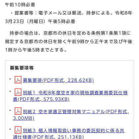
午前10時必着
・提案書等：電子メール又は郵送、持参による。令和8年
3月23日（月曜日）午後5時必着
持参の場合は、京都市の休日を定める条例第1条第1項に
規定する京都市の休日を除く午前9時から正午まで及び午後
1時から午後5時までとする。
募集要項等
募集要項(PDF形式, 228.62KB)
別紙1_令和8年度空き家の現地調査業務委託仕様
書(PDF形式, 575.93KB)
別紙2_空き家適正管理対策マニュアル(PDF形式,
3.00MB)
別紙3_個人情報取扱い事務の委託契約に係る共
通仕様書(PDF形式, 251.13KB)