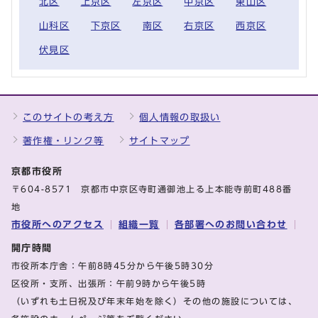
北区
上京区
左京区
中京区
東山区
山科区
下京区
南区
右京区
西京区
伏見区
このサイトの考え方
個人情報の取扱い
著作権・リンク等
サイトマップ
京都市役所
〒604-8571 京都市中京区寺町通御池上る上本能寺前町488番
地
市役所へのアクセス
組織一覧
各部署へのお問い合わせ
開庁時間
市役所本庁舎：午前8時45分から午後5時30分
区役所・支所、出張所：午前9時から午後5時
（いずれも土日祝及び年末年始を除く）その他の施設については、