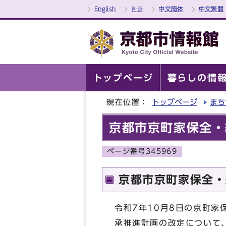
English
한글
中文簡体
中文繁體
トップページ
暮らしの情
現在位置：
トップページ
まち
京都市京町家保全・
ページ番号345969
京都市京町家保全・
令和7年10月8日の京町
承推進計画の改定について