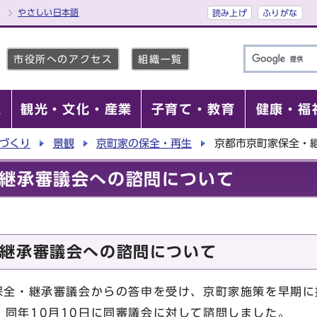
やさしい日本語
読み上げ
ふりがな
市役所へのアクセス
組織一覧
報
観光・文化・産業
子育て・教育
健康・福
づくり
景観
京町家の保全・再生
京都市京町家保全・
継承審議会への諮問について
継承審議会への諮問について
家保全・継承審議会からの答申を受け、京町家施策を早期
、同年10月10日に同審議会に対して諮問しました。