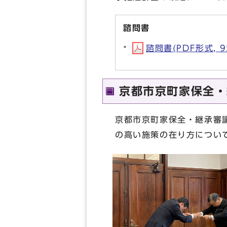
諮問書
諮問書(PDF形式, 9
京都市京町家保全・
京都市京町家保全・継承審
の高い施策の在り方につい