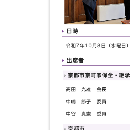
日時
令和7年10月8日（水曜日
出席者
京都市京町家保全・継
髙田 光雄 会長
中嶋 節子 委員
中谷 真憲 委員
京都市