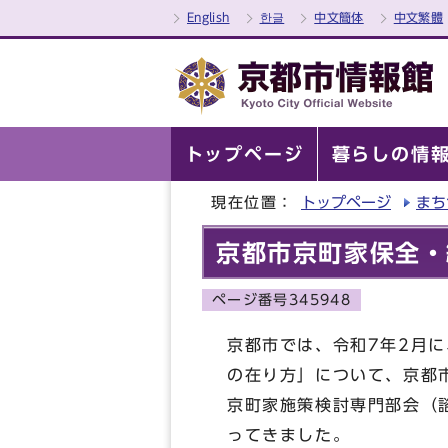
English
한글
中文簡体
中文繁體
トップページ
暮らしの情
現在位置：
トップページ
まち
京都市京町家保全・
ページ番号345948
京都市では、令和7年2月
の在り方」について、京都
京町家施策検討専門部会（
ってきました。