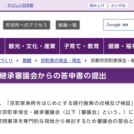
やさしい日本語
読み上げ
ふりがな
市役所へのアクセス
組織一覧
報
観光・文化・産業
子育て・教育
健康・福
づくり
景観
京町家の保全・再生
京都市京町家保全・
継承審議会からの答申書の提出
に、「京町家条例をはじめとする現行施策の点検及び検証
市京町家保全・継承審議会（以下「審議会」という。）に
諮問事項を専門的な見地から検討するため審議会の部会と