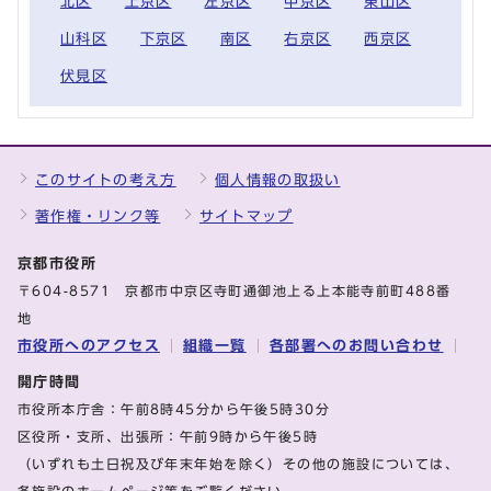
北区
上京区
左京区
中京区
東山区
山科区
下京区
南区
右京区
西京区
伏見区
このサイトの考え方
個人情報の取扱い
著作権・リンク等
サイトマップ
京都市役所
〒604-8571 京都市中京区寺町通御池上る上本能寺前町488番
地
市役所へのアクセス
組織一覧
各部署へのお問い合わせ
開庁時間
市役所本庁舎：午前8時45分から午後5時30分
区役所・支所、出張所：午前9時から午後5時
（いずれも土日祝及び年末年始を除く）その他の施設については、