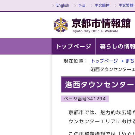
English
한글
中文簡体
中文繁體
トップページ
暮らしの情
現在位置：
トップページ
まち
洛西タウンセンター
洛西タウンセンター
ページ番号341294
京都市では、魅力的な広場
ウンセンターエリアにおけ
この再整備構想では「めぐ