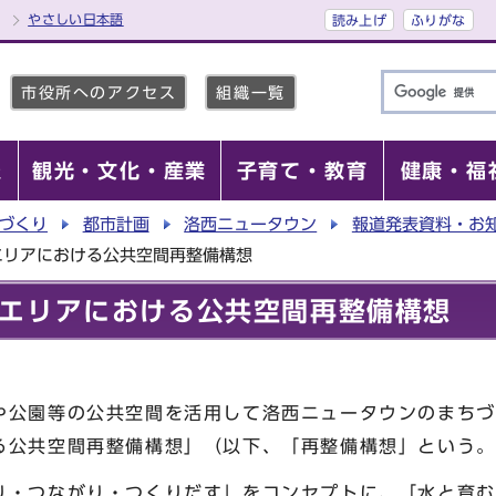
やさしい日本語
読み上げ
ふりがな
市役所へのアクセス
組織一覧
報
観光・文化・産業
子育て・教育
健康・福
づくり
都市計画
洛西ニュータウン
報道発表資料・お
エリアにおける公共空間再整備構想
エリアにおける公共空間再整備構想
や公園等の公共空間を活用して洛西ニュータウンのまちづ
る公共空間再整備構想」（以下、「再整備構想」という。
り・つながり・つくりだす」をコンセプトに、「水と育む