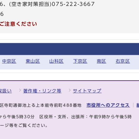
666、(空き家対策担当)075-222-3667
26
ご注意ください
中京区
東山区
山科区
下京区
南区
右京区
取扱い
著作権・リンク等
サイトマップ
市役所へのアクセス
中京区寺町通御池上る上本能寺前町488番地
から午後5時30分
区役所・支所、出張所：午前9時から午後5時
ページ等をご覧ください。
.