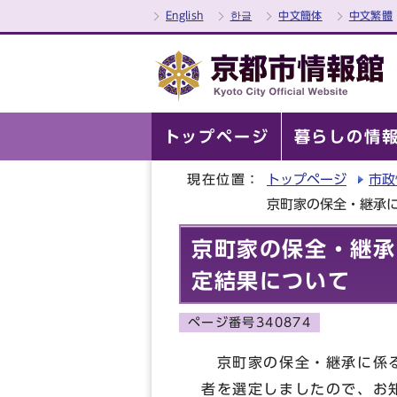
English
한글
中文簡体
中文繁體
トップページ
暮らしの情
現在位置：
トップページ
市政
京町家の保全・継承
京町家の保全・継承
定結果について
ページ番号340874
京町家の保全・継承に係る
者を選定しましたので、お