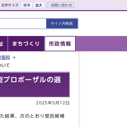
文字サイズ
標準
拡大
お問い合わせ
祉
まちづくり
市政情報
計画局
ついて
型プロポーザルの選
2025年5月12日
た結果、次のとおり受託候補