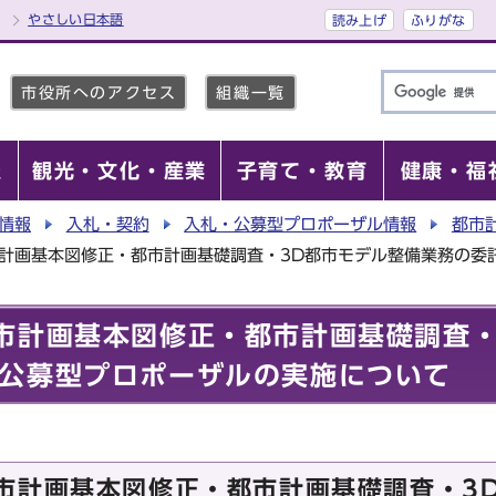
やさしい日本語
読み上げ
ふりがな
市役所へのアクセス
組織一覧
報
観光・文化・産業
子育て・教育
健康・福
情報
入札・契約
入札・公募型プロポーザル情報
都市
市計画基本図修正・都市計画基礎調査・3D都市モデル整備業務の委
市計画基本図修正・都市計画基礎調査・
公募型プロポーザルの実施について
市計画基本図修正・都市計画基礎調査・3