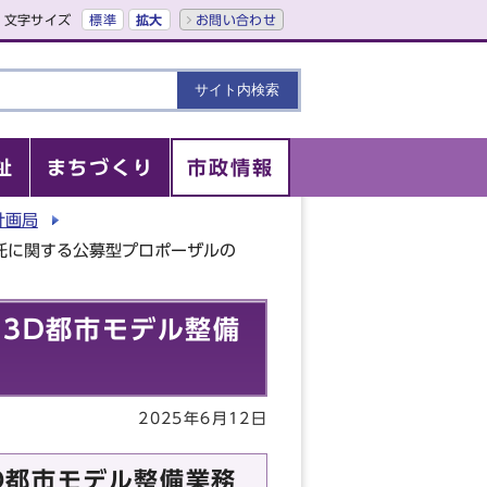
文字サイズ
標準
拡大
お問い合わせ
祉
まちづくり
市政情報
計画局
託に関する公募型プロポーザルの
3D都市モデル整備
2025年6月12日
D都市モデル整備業務