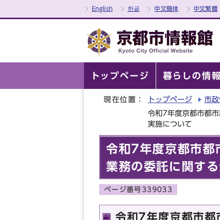
English
한글
中文簡体
中文繁體
トップページ
暮らしの情
現在位置：
トップページ
市政
令和7年度京都市都
実施について
令和7年度京都市都
業務の委託に関する
ページ番号339033
令和7年度京都市都