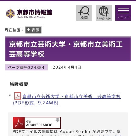
toggle
navigat
メニュー
現在位置：
表示
京都市立芸術大学・京都市立美術工
芸高等学校
2024年4月4日
ページ番号324384
施設概要
京都市立芸術大学・京都市立美術工芸高等学校
(PDF形式, 9.74MB)
PDFファイルの閲覧には Adobe Reader が必要です。同