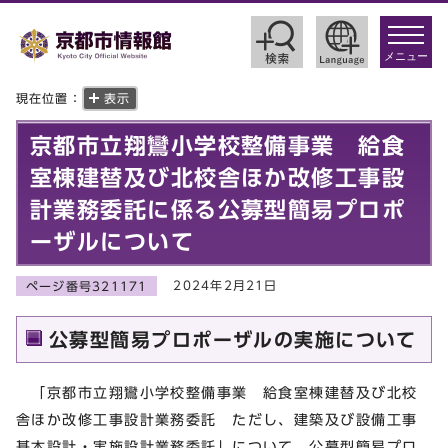
toggle
navigat
メニュー
現在位置：
表示
京都市立翔鸞小学校整備事業 給食
室棟建替及び北校舎ほか改修工事設
計業務委託に係る公募型簡易プロポ
ーザルについて
2024年2月21日
ページ番号321171
公募型簡易プロポーザルの実施について
「京都市立翔鸞小学校整備事業 給食室棟建替及び北校
舎ほか改修工事設計業務委託 ただし、建築及び設備工事
基本設計・実施設計業務委託」について、公募型簡易プロ