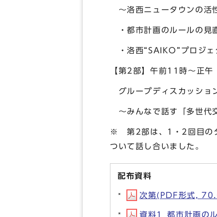
～洛西ニュータウンの活性
・都市計画のルールの見
・洛西“SAIKO”プロジ
【第2部】午前11時～正午
グループディスカッショ
～みんなで話す「多世代交
※ 第2部は、1・2回目
ついて話し合いました。
配布資料
次第(PDF形式, 70.
資料1_都市計画のル