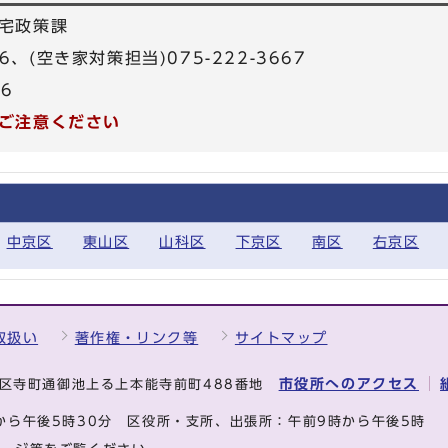
宅政策課
666、(空き家対策担当)075-222-3667
26
ご注意ください
中京区
東山区
山科区
下京区
南区
右京区
取扱い
著作権・リンク等
サイトマップ
市役所へのアクセス
中京区寺町通御池上る上本能寺前町488番地
から午後5時30分
区役所・支所、出張所：午前9時から午後5時