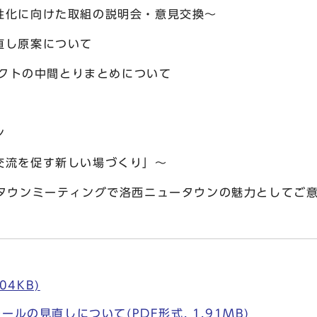
化に向けた取組の説明会・意見交換～
直し原案について
ェクトの中間とりまとめについて
ン
流を促す新しい場づくり」～
のタウンミーティングで洛西ニュータウンの魅力としてご
04KB)
ールの見直しについて(PDF形式, 1.91MB)