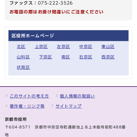
ファックス：
075-222-3526
お電話の際はお掛け間違いにご注意ください
区役所ホームページ
北区
上京区
左京区
中京区
東山区
山科区
下京区
南区
右京区
西京区
伏見区
このサイトの考え方
個人情報の取扱い
著作権・リンク等
サイトマップ
京都市役所
〒604-8571 京都市中京区寺町通御池上る上本能寺前町488番
地