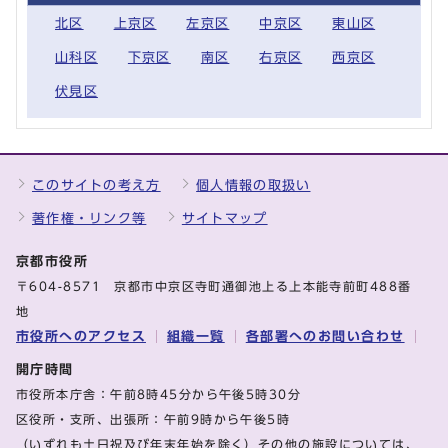
北区
上京区
左京区
中京区
東山区
山科区
下京区
南区
右京区
西京区
伏見区
このサイトの考え方
個人情報の取扱い
著作権・リンク等
サイトマップ
京都市役所
〒604-8571 京都市中京区寺町通御池上る上本能寺前町488番
地
市役所へのアクセス
組織一覧
各部署へのお問い合わせ
開庁時間
市役所本庁舎：午前8時45分から午後5時30分
区役所・支所、出張所：午前9時から午後5時
（いずれも土日祝及び年末年始を除く）その他の施設については、