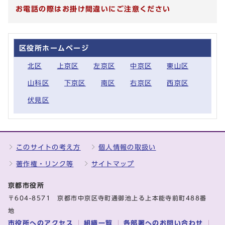
お電話の際はお掛け間違いにご注意ください
区役所ホームページ
北区
上京区
左京区
中京区
東山区
山科区
下京区
南区
右京区
西京区
伏見区
このサイトの考え方
個人情報の取扱い
著作権・リンク等
サイトマップ
京都市役所
〒604-8571 京都市中京区寺町通御池上る上本能寺前町488番
地
市役所へのアクセス
組織一覧
各部署へのお問い合わせ