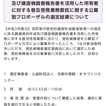
及び建造物調査報告書を活用した所有者
に対する普及啓発業務委託に関する公募
型プロポーザルの選定結果について
【令和3年度分】京町家の歴史的風致形成建造物等への指定
に係る調査資料作成及び建造物調査報告書を活用した所有
者に対する普及啓発業務に当たり，受託候補者を公募型プ
ロポーザル方式により募集を行ったところ，1社の参加表明
をいただき，受託候補者選定委員会において選定した結
果，受託候補者を次の事業者に決定しましたので，お知ら
せします。
1 選定事業者：公益財団法人 京都市景観・まちづくりセ
ンター
2 評 価 点:52.63点／100点
3 選 定 理 由：提案内容について審査した結果，適切に業
務を遂行できると判断したため。