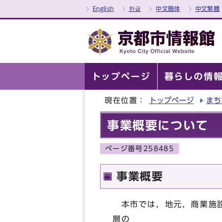
English
한글
中文簡体
中文繁體
トップページ
暮らしの情
現在位置：
トップページ
まち
事業概要について
ページ番号258485
事業概要
本市では，地元，商業施設
層の