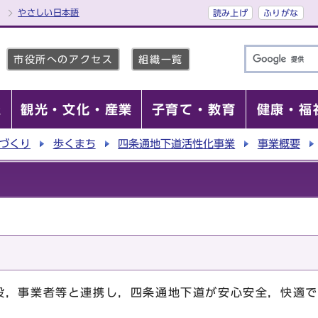
やさしい日本語
読み上げ
ふりがな
市役所へのアクセス
組織一覧
報
観光・文化・産業
子育て・教育
健康・福
づくり
歩くまち
四条通地下道活性化事業
事業概要
，事業者等と連携し，四条通地下道が安心安全，快適で