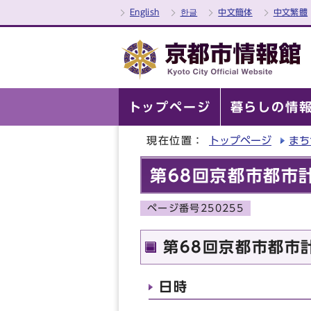
English
한글
中文簡体
中文繁體
トップページ
暮らしの情
現在位置：
トップページ
まち
第68回京都市都市
ページ番号250255
第68回京都市都市
日時