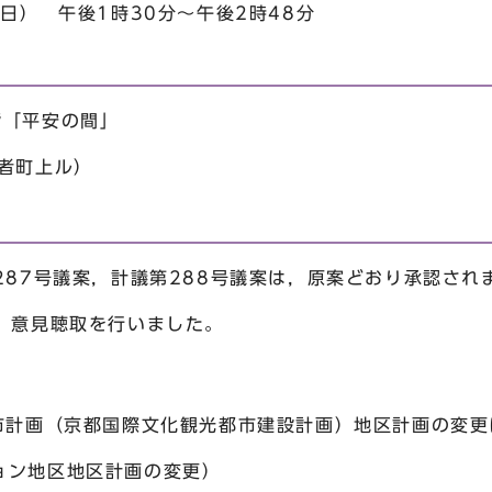
日） 午後1時30分～午後2時48分
階「平安の間」
者町上ル）
287号議案，計議第288号議案は，原案どおり承認され
，意見聴取を行いました。
都市計画（京都国際文化観光都市建設計画）地区計画の変
ン地区地区計画の変更）