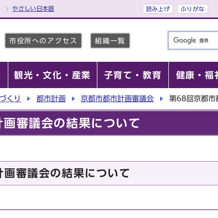
やさしい日本語
読み上げ
ふりがな
市役所へのアクセス
組織一覧
報
観光・文化・産業
子育て・教育
健康・福
づくり
都市計画
京都市都市計画審議会
第68回京都
計画審議会の結果について
計画審議会の結果について