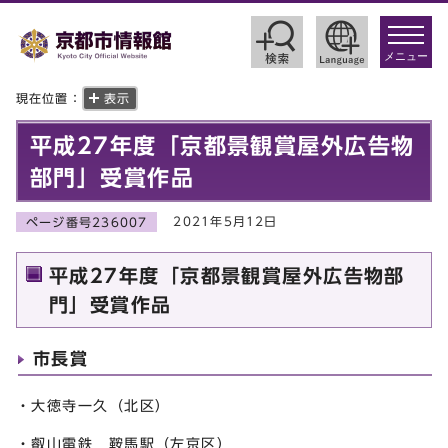
toggle
navigat
メニュー
現在位置：
表示
平成27年度「京都景観賞屋外広告物
部門」受賞作品
2021年5月12日
ページ番号236007
平成27年度「京都景観賞屋外広告物部
門」受賞作品
市長賞
・大徳寺一久（北区）
・叡山電鉄 鞍馬駅（左京区）