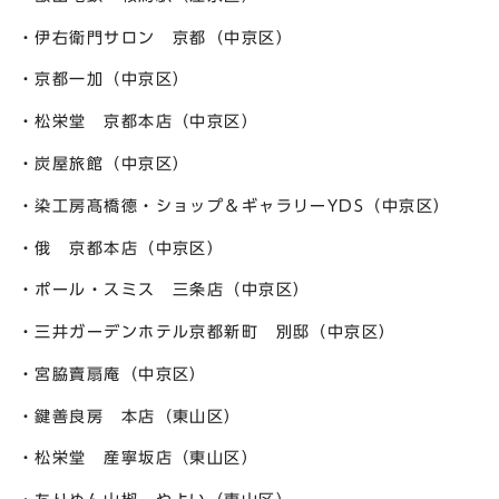
・伊右衛門サロン 京都（中京区）
・京都一加（中京区）
・松栄堂 京都本店（中京区）
・炭屋旅館（中京区）
・染工房髙橋德・ショップ＆ギャラリーYDS（中京区）
・俄 京都本店（中京区）
・ポール・スミス 三条店（中京区）
・三井ガーデンホテル京都新町 別邸（中京区）
・宮脇賣扇庵（中京区）
・鍵善良房 本店（東山区）
・松栄堂 産寧坂店（東山区）