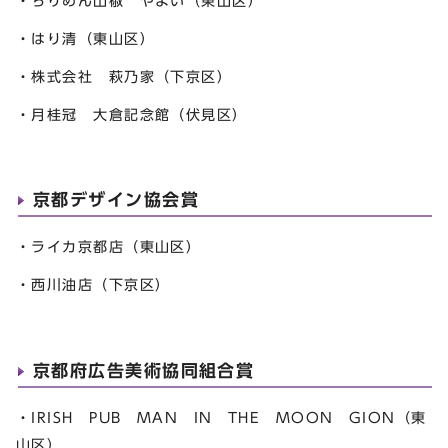
・ちりめん山椒 やよい（東山区）
・はり清（東山区）
・株式会社 萩乃家（下京区）
・月桂冠 大倉記念館（伏見区）
京都デザイン協会賞
・ライカ京都店（東山区）
・西川油店（下京区）
京都府広告美術協同組合賞
・IRISH PUB MAN IN THE MOON GION（東
山区）