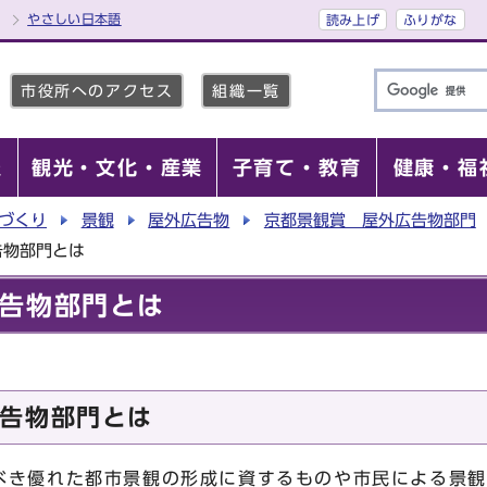
やさしい日本語
読み上げ
ふりがな
市役所へのアクセス
組織一覧
報
観光・文化・産業
子育て・教育
健康・福
づくり
景観
屋外広告物
京都景観賞 屋外広告物部門
告物部門とは
告物部門とは
告物部門とは
べき優れた都市景観の形成に資するものや市民による景観