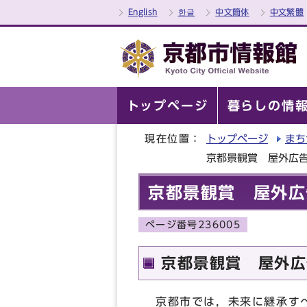
English
한글
中文簡体
中文繁體
トップページ
暮らしの情
現在位置：
トップページ
まち
京都景観賞 屋外広
京都景観賞 屋外広
ページ番号236005
京都景観賞 屋外広
京都市では，未来に継承す