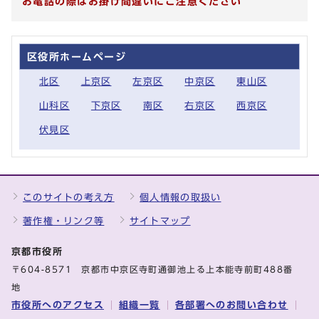
お電話の際はお掛け間違いにご注意ください
区役所ホームページ
北区
上京区
左京区
中京区
東山区
山科区
下京区
南区
右京区
西京区
伏見区
このサイトの考え方
個人情報の取扱い
著作権・リンク等
サイトマップ
京都市役所
〒604-8571 京都市中京区寺町通御池上る上本能寺前町488番
地
市役所へのアクセス
組織一覧
各部署へのお問い合わせ