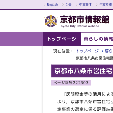
English
한글
中文簡体
中文繁體
トップページ
暮らしの情
現在位置：
トップページ
暮ら
京都市八条市営住宅団
京都市八条市営住宅
ページ番号222303
「民間資金等の活用による
より，京都市八条市営住宅
定事業の選定に係る評価結