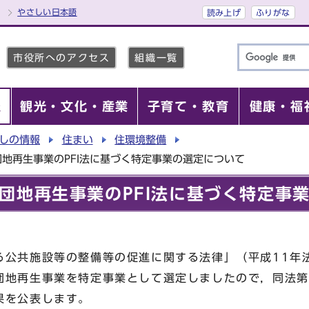
やさしい日本語
読み上げ
ふりがな
市役所へのアクセス
組織一覧
報
観光・文化・産業
子育て・教育
健康・福
しの情報
住まい
住環境整備
地再生事業のPFI法に基づく特定事業の選定について
団地再生事業のPFI法に基づく特定事
公共施設等の整備等の促進に関する法律」（平成11年法
団地再生事業を特定事業として選定しましたので，同法第
果を公表します。