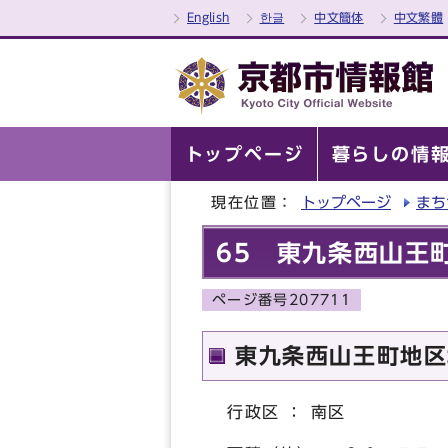
English
한글
中文簡体
中文繁體
トップページ
暮らしの情
現在位置：
トップページ
まち
65 東九条西山王
ページ番号207711
東九条西山王町地区
行政区 ： 南区