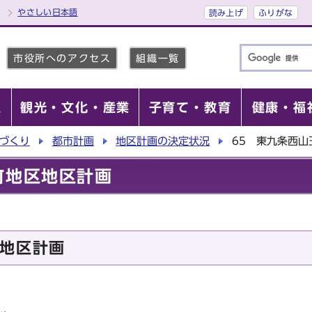
やさしい日本語
読み上げ
ふりがな
市役所へのアクセス
組織一覧
報
観光・文化・産業
子育て・教育
健康・福
づくり
都市計画
地区計画の決定状況
65 東九条西山
町地区地区計画
地区計画