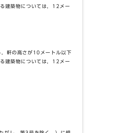
する建築物については，12メー
，軒の高さが10メートル以下
する建築物については，12メー
ただし，第3号を除く。）に規