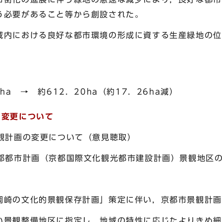
う必要があること等から創設された。
内における良好な都市環境の形成に資する生産緑地の位
 → 約612．20ha（約17．26ha減）
の変更について
観計画の変更について（意見聴取）
都都市計画（京都国際文化観光都市建設計画）景観地区
崎の文化的景観保存計画」策定に伴い，京都市景観計画
観整備地区に指定し，地域の特性に応じたよりきめ細