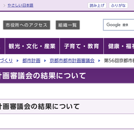
やさしい日本語
読み上げ
ふりがな
市役所へのアクセス
組織一覧
報
観光・文化・産業
子育て・教育
健康・福
づくり
都市計画
京都市都市計画審議会
第56回京都
計画審議会の結果について
計画審議会の結果について