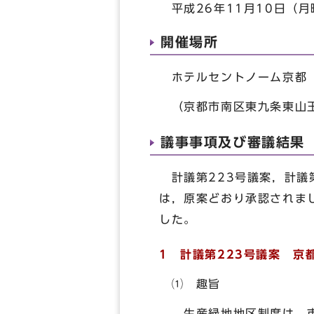
平成26年11月10日（月
開催場所
ホテルセントノーム京都
（京都市南区東九条東山王
議事事項及び審議結果
計議第223号議案，計議第
は，原案どおり承認されま
した。
1 計議第223号議案 
⑴ 趣旨
生産緑地地区制度は，市街