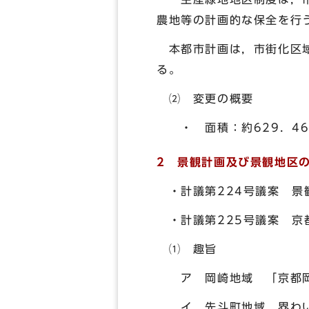
農地等の計画的な保全を行
本都市計画は，市街化区域
る。
⑵ 変更の概要
・ 面積：約629．46ha
2 景観計画及び景観地区
・計議第224号議案 景
・計議第225号議案 京
⑴ 趣旨
ア 岡崎地域 「京都岡
イ 先斗町地域 界わい景