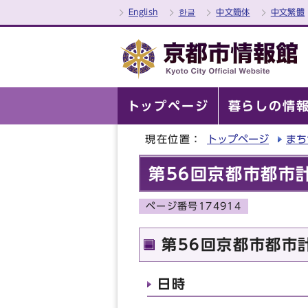
English
한글
中文簡体
中文繁體
トップページ
暮らしの情
現在位置：
トップページ
まち
第56回京都市都市
ページ番号174914
第56回京都市都市
日時