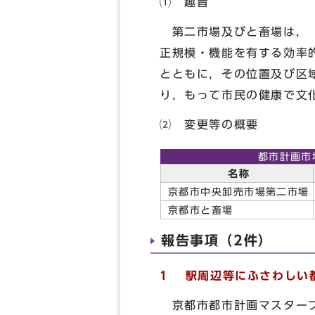
⑴ 趣旨
第二市場及びと畜場は，「
正規模・機能を有する効率
とともに，その位置及び区
り，もって市民の健康で文
⑵ 変更等の概要
都市計画市
名称
京都市中央卸売市場第二市場
京都市と畜場
報告事項（2件）
1 駅周辺等にふさわしい
京都市都市計画マスタープ