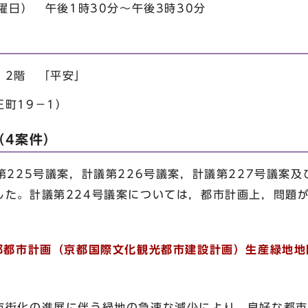
曜日） 午後1時30分～午後3時30分
 2階 「平安」
町19－1）
（4案件）
225号議案，計議第226号議案，計議第227号議案及
した。計議第224号議案については，都市計画上，問題
京都都市計画（京都国際文化観光都市建設計画）生産緑地
化の進展に伴う緑地の急速な減少により，良好な都市