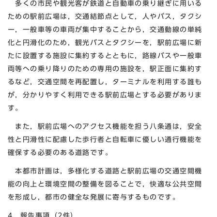
多くの市民や観光客が鉄道と自動車の乗り継ぎに用いる
ための駅前広場は，交通結節点として，人やバス，タクシ
ー，一般車等の車両が集中することから，交通動線の単純
化と円滑化のため，観光バスとタクシーを，駅前広場に新
たに設置する施設に集約するとともに，路線バスや一般車
両等への乗り降りのための専用の施設を，駅正面に集約す
るなど，交通空間を再配置し，ターミナルを利用する誰も
が，分かりやすく利用できる駅前広場とする必要がありま
す。
また，駅前広場へのアクセス機能を担う八条通は，安全
性と円滑性に配慮した歩行者と自転車に優しい通行機能を
確保する必要のある道路です。
本都市計画は，多様化する道路と駅前広場の交通空間機
能の向上と環境空間の整備を図ることで，快適な公共空間
を形成し，都市の健全な発展に寄与するものです。
4 報告事項（2件）