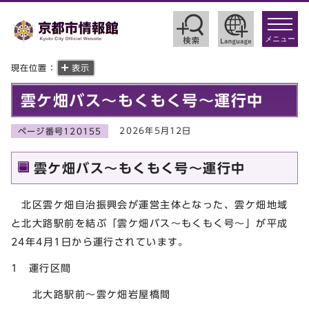
toggle
navigat
メニュー
現在位置：
表示
雲ケ畑バス～もくもく号～運行中
2026年5月12日
ページ番号120155
雲ケ畑バス～もくもく号～運行中
北区雲ケ畑自治振興会が運営主体となった、雲ケ畑地域
と北大路駅前を結ぶ「雲ケ畑バス～もくもく号～」が平成
24年4月1日から運行されています。
1 運行区間
北大路駅前～雲ケ畑岩屋橋間