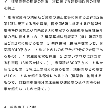
イ 建築物等の用途の制限 次に掲げる建築物以外の建築
を禁止
1 風俗営業等の規制及び業務の適正化等に関する法律第2条
第1項に規定する風俗営業，同条第6項に規定する店舗型性
風俗特殊営業及び同条第9項に規定する店舗型電話異性紹介
業の用に供するもの，2 建築基準法別表第2（ほ）項第2号
及び第3号に掲げるもの，3 共同住宅（住宅戸数のうち，床
面積が40平方メートル以上のものの戸数が3分の2未満であ
るもの），4 倉庫業を営む倉庫，5 次のいずれかに該当す
る駐車場（B地区を除く。），床面積が300平方メートルを
超えるもの，3階以上の部分にあるもの，地盤面からの高さ
が10メートルを超える部分にあるもの（建築物に附属する
もので，自動車車庫部分の床面積が建築物の延べ面積の過
半を超えないものを除く。）
4 報告事項（2件）