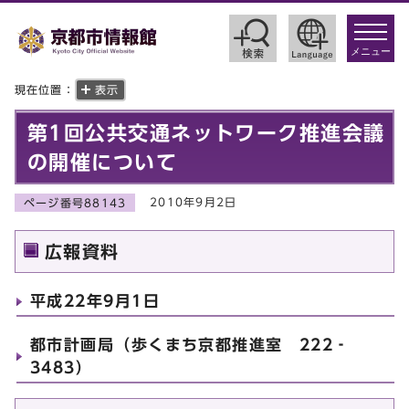
toggle
navigat
メニュー
現在位置：
表示
第1回公共交通ネットワーク推進会議
の開催について
2010年9月2日
ページ番号88143
広報資料
平成22年9月1日
都市計画局（歩くまち京都推進室 222‐
3483）