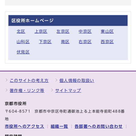
区役所ホームページ
北区
上京区
左京区
中京区
東山区
山科区
下京区
南区
右京区
西京区
伏見区
このサイトの考え方
個人情報の取扱い
著作権・リンク等
サイトマップ
京都市役所
〒604-8571 京都市中京区寺町通御池上る上本能寺前町488番
地
市役所へのアクセス
組織一覧
各部署へのお問い合わせ