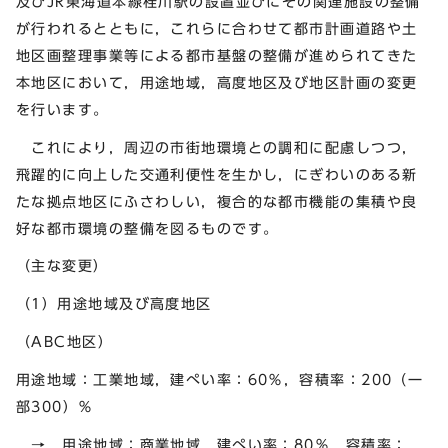
及びJR東海道本線桂川駅の設置並びにその関連施設の整備
が行われるとともに，これらに合わせて都市計画道路や土
地区画整理事業等による都市基盤の整備が進められてきた
本地区において，用途地域，高度地区及び地区計画の変更
を行います。
これにより，周辺の市街地環境との調和に配慮しつつ，
飛躍的に向上した交通利便性を生かし，にぎわいのある新
たな拠点地区にふさわしい，複合的な都市機能の集積や良
好な都市環境の整備を図るものです。
（主な変更）
（1）用途地域及び高度地区
（ABC地区）
用途地域：工業地域，建ぺい率：60％，容積率：200（一
部300）％
→ 用途地域：商業地域，建ぺい率：80％，容積率：