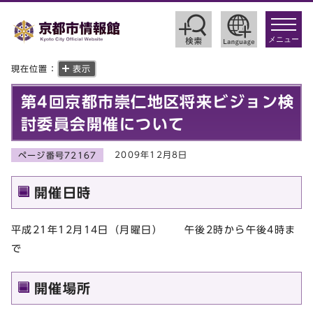
toggle
navigat
メニュー
現在位置：
表示
第4回京都市崇仁地区将来ビジョン検
討委員会開催について
2009年12月8日
ページ番号72167
開催日時
平成21年12月14日（月曜日） 午後2時から午後4時ま
で
開催場所