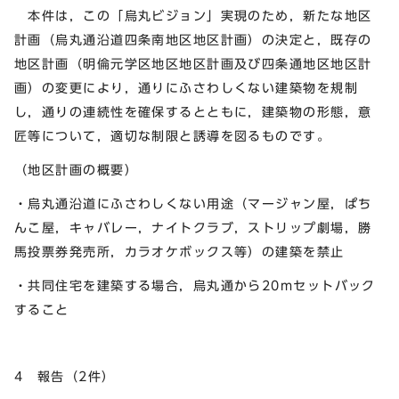
本件は，この「烏丸ビジョン」実現のため，新たな地区
計画（烏丸通沿道四条南地区地区計画）の決定と，既存の
地区計画（明倫元学区地区地区計画及び四条通地区地区計
画）の変更により，通りにふさわしくない建築物を規制
し，通りの連続性を確保するとともに，建築物の形態，意
匠等について，適切な制限と誘導を図るものです。
（地区計画の概要）
・烏丸通沿道にふさわしくない用途（マージャン屋，ぱち
んこ屋，キャバレー，ナイトクラブ，ストリップ劇場，勝
馬投票券発売所，カラオケボックス等）の建築を禁止
・共同住宅を建築する場合，烏丸通から20mセットバック
すること
4 報告（2件）