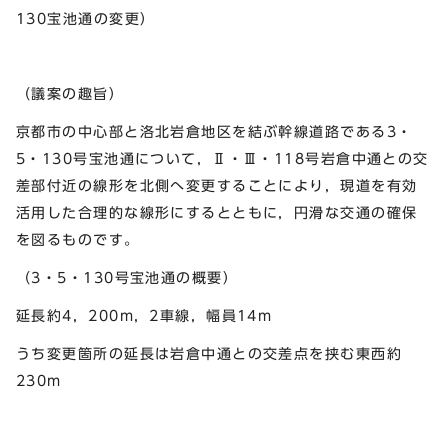
130宝池通の変更）
（議案の趣旨）
京都市の中心部と洛北岩倉地区を結ぶ幹線道路である3・
5・130号宝池通について，Ⅱ・Ⅲ・118号岩倉中通との交
差部付近の線形を北側へ変更することにより，現道を有効
活用した合理的な線形にするとともに，円滑な交通の確保
を図るものです。
（3・5・130号宝池通の概要）
延長約4，200m，2車線，幅員14m
うち変更箇所の延長は岩倉中通との交差点を挟む東西約
230m