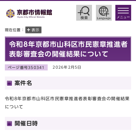
toggle
navigat
メニュー
現在位置：
表示
令和8年京都市山科区市民憲章推進者
表彰審査会の開催結果について
2026年2月5日
ページ番号350341
案件名
令和8年京都市山科区市民憲章推進者表彰審査会の開催結果
について
開催日時