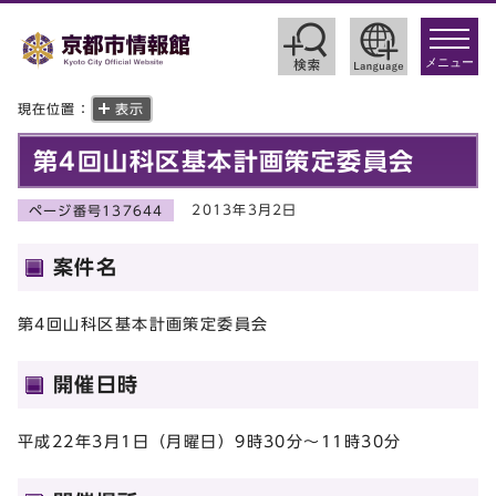
toggle
navigat
メニュー
現在位置：
表示
第4回山科区基本計画策定委員会
2013年3月2日
ページ番号137644
案件名
第4回山科区基本計画策定委員会
開催日時
平成22年3月1日（月曜日）9時30分～11時30分