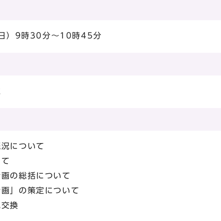
日）9時30分～10時45分
室
概況について
いて
計画の総括について
計画」の策定について
見交換