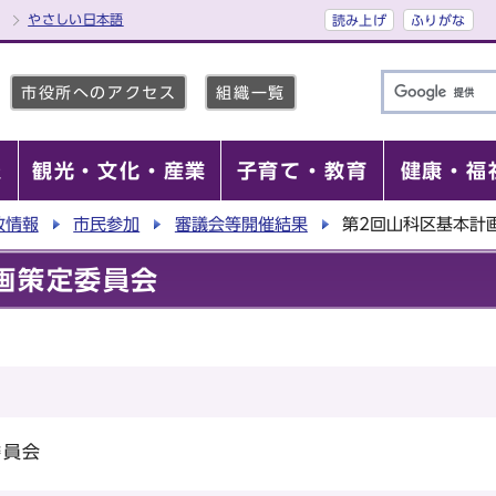
やさしい日本語
読み上げ
ふりがな
市役所へのアクセス
組織一覧
報
観光・文化・産業
子育て・教育
健康・福
政情報
市民参加
審議会等開催結果
第2回山科区基本計
画策定委員会
委員会