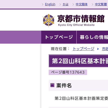
English
한글
中文簡体
中文繁體
トップページ
暮らしの情
現在位置：
トップページ
市
第2回山科区基本計
ページ番号137643
案件名
第2回山科区基本計画策定