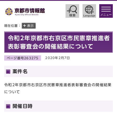
toggle
navigat
メニュー
現在位置：
表示
令和2年京都市右京区市民憲章推進者
表彰審査会の開催結果について
2020年2月7日
ページ番号263275
案件名
令和2年京都市右京区市民憲章推進者表彰審査会の開催結果
について
開催日時