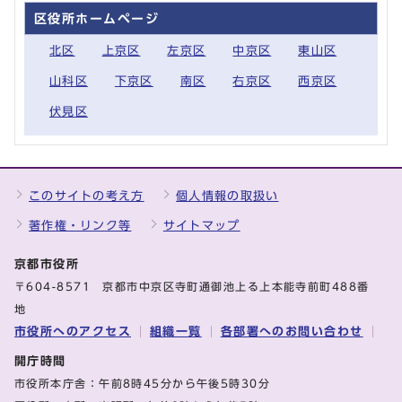
区役所ホームページ
北区
上京区
左京区
中京区
東山区
山科区
下京区
南区
右京区
西京区
伏見区
このサイトの考え方
個人情報の取扱い
著作権・リンク等
サイトマップ
京都市役所
〒604-8571 京都市中京区寺町通御池上る上本能寺前町488番
地
市役所へのアクセス
組織一覧
各部署へのお問い合わせ
開庁時間
市役所本庁舎：午前8時45分から午後5時30分