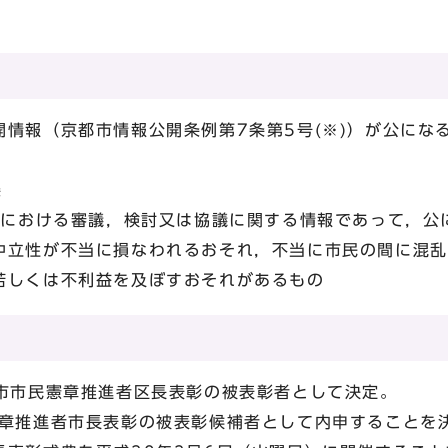
情報（京都市情報公開条例第7条第5号(※)）が公にな
条
互間における審議，検討又は協議に関する情報であって，公
中立性が不当に損なわれるおそれ，不当に市民の間に混乱
若しくは不利益を及ぼすおそれがあるもの
都市市民憲章推進者区長表彰の被表彰者として決定。
憲章推進者市長表彰の被表彰候補者として内申することを