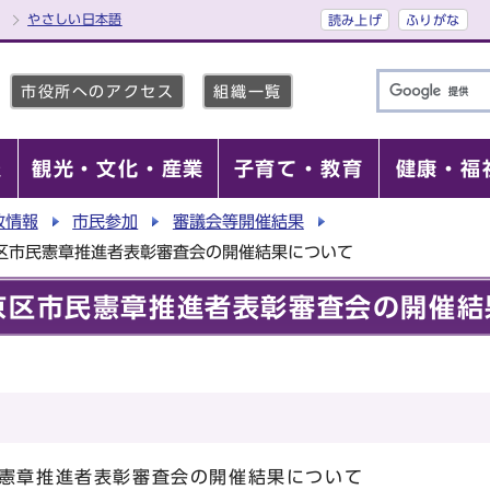
やさしい日本語
読み上げ
ふりがな
市役所へのアクセス
組織一覧
報
観光・文化・産業
子育て・教育
健康・福
政情報
市民参加
審議会等開催結果
区市民憲章推進者表彰審査会の開催結果について
京区市民憲章推進者表彰審査会の開催結
民憲章推進者表彰審査会の開催結果について