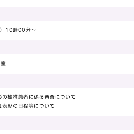
）10時00分～
接室
彰の被推薦者に係る審査について
長表彰の日程等について